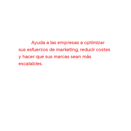
arquitectura.
Conclusión
La arquitectura de marca es una parte 
crucial de la creación de una marca de 
éxito. 
Ayuda a las empresas a optimizar 
sus esfuerzos de marketing, reducir costes 
y hacer que sus marcas sean más 
escalables. 
Sin embargo, crear una 
arquitectura de marca no es fácil; requiere 
mucho esfuerzo y planificación. 
Si su empresa quiere crear una 
arquitectura de marca, debe tener en 
cuenta aspectos como la creación de una 
declaración de la misión de la marca, la 
definición de los valores de la marca, la 
creación de personas de la marca y la 