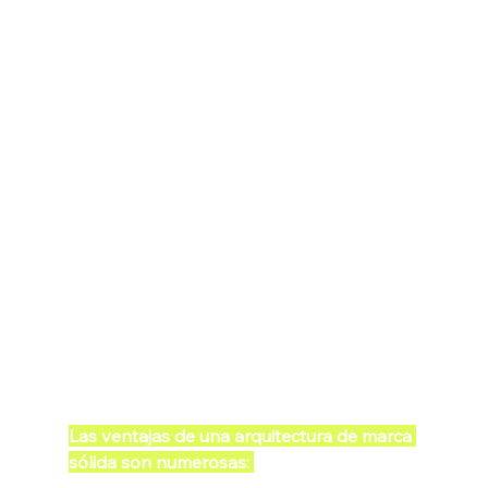
funciones, responsabilidades y procesos 
que influyen en la forma en que su 
empresa piensa y navega por su cartera 
de marcas. Cuando la arquitectura de 
marca está bien definida dentro de su 
organización, puede hacer que todo, 
desde la contratación hasta el marketing y 
el crecimiento, sea más ágil.
Las ventajas de una arquitectura de marca 
sólida son numerosas: 
facilita a los 