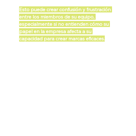
Esto puede crear confusión y frustración 
entre los miembros de su equipo, 
especialmente si no entienden cómo su 
papel en la empresa afecta a su 
capacidad para crear marcas eficaces.
Hay demasiados despidos 
de empleados en su 
empresa
Las marcas son una gran manera de 
optimizar su negocio y hacerlo más 
eficiente, pero hay una fina línea entre 
hacer eso y crear demasiada redundancia. 
Aunque es importante tener un mensaje y 
un diseño coherentes, también es 
importante evitar crear una cámara de eco 